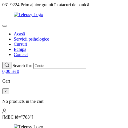
031 9224 Prim ajutor gratuit în atacuri de panică
Acasă
Servicii psihologice
Cursuri
Echipa
Contact
Search for:
0,00
lei
0
Cart
×
No products in the cart.
[MEC id="783"]