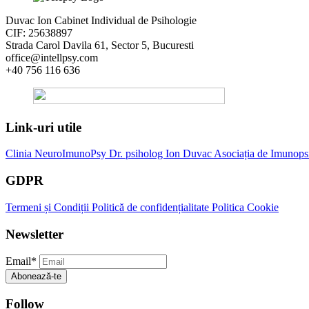
Duvac Ion Cabinet Individual de Psihologie
CIF: 25638897
Strada Carol Davila 61, Sector 5, Bucuresti
office@intellpsy.com
+40 756 116 636
Link-uri utile
Clinia NeuroImunoPsy
Dr. psiholog Ion Duvac
Asociația de Imunops
GDPR
Termeni și Condiții
Politică de confidențialitate
Politica Cookie
Newsletter
Email
*
Abonează-te
Follow