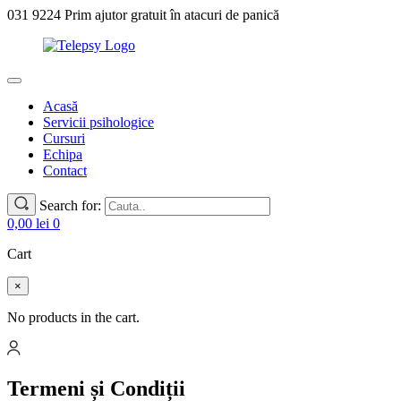
031 9224 Prim ajutor gratuit în atacuri de panică
Acasă
Servicii psihologice
Cursuri
Echipa
Contact
Search for:
0,00
lei
0
Cart
×
No products in the cart.
Termeni și Condiții