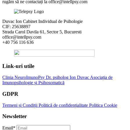
rugăm să ne contactați la
office@intellpsy.com
Duvac Ion Cabinet Individual de Psihologie
CIF: 25638897
Strada Carol Davila 61, Sector 5, Bucuresti
office@intellpsy.com
+40 756 116 636
Link-uri utile
Clinia NeuroImunoPsy
Dr. psiholog Ion Duvac
Asociația de
Imunopsihologie și Psihosomatică
GDPR
Termeni și Condiții
Politică de confidențialitate
Politica Cookie
Newsletter
Email
*