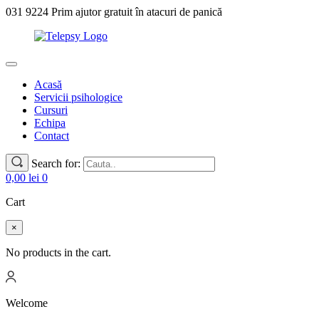
031 9224 Prim ajutor gratuit în atacuri de panică
Acasă
Servicii psihologice
Cursuri
Echipa
Contact
Search for:
0,00
lei
0
Cart
×
No products in the cart.
Welcome