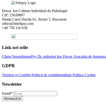
Duvac Ion Cabinet Individual de Psihologie
CIF: 25638897
Strada Carol Davila 61, Sector 5, Bucuresti
office@intellpsy.com
+40 756 116 636
Link-uri utile
Clinia NeuroImunoPsy
Dr. psiholog Ion Duvac
Asociația de Imunops
GDPR
Termeni și Condiții
Politică de confidențialitate
Politica Cookie
Newsletter
Email
*
Abonează-te