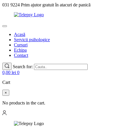
031 9224 Prim ajutor gratuit în atacuri de panică
Acasă
Servicii psihologice
Cursuri
Echipa
Contact
Search for:
0,00
lei
0
Cart
×
No products in the cart.