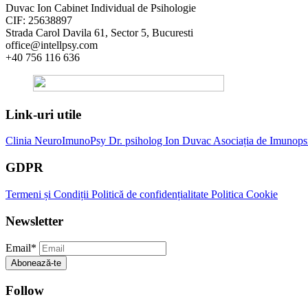
Duvac Ion Cabinet Individual de Psihologie
CIF: 25638897
Strada Carol Davila 61, Sector 5, Bucuresti
office@intellpsy.com
+40 756 116 636
Link-uri utile
Clinia NeuroImunoPsy
Dr. psiholog Ion Duvac
Asociația de Imunops
GDPR
Termeni și Condiții
Politică de confidențialitate
Politica Cookie
Newsletter
Email
*
Abonează-te
Follow