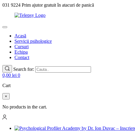
031 9224 Prim ajutor gratuit în atacuri de panică
Acasă
Servicii psihologice
Cursuri
Echipa
Contact
Search for:
0,00
lei
0
Cart
×
No products in the cart.